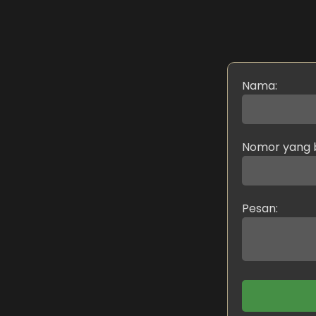
Nama:
Nomor yang b
Pesan: